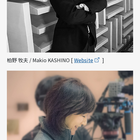
柏野 牧夫 / Makio KASHINO [
Website
]