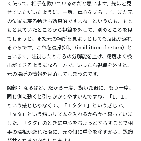
く使って、相手を欺いているのだと思います。先ほど見
せていただいたように、一瞬、重心をずらして、また元
の位置に戻る動きも効果的ですよね。というのも、もと
もと見ていたところから視線を外して、別のところを見
てしまうと、また元の場所を見ようとしても反応が遅れ
るからです。これを復帰抑制（inhibition of return）と
言います。注視したところの分解能を上げ、精度よく検
出ができるようになる一方で、いったん視線を外すと、
元の場所の情報を見落してしまうのです。
岡部：
なるほど、だから一度、動いた後に、もう一度、
同じ側に動くと引っかかりやすいんですね。「1、１」
という感じじゃなくて、「１タタ１」という感じで、
「タタ」という短いリズムを入れるからかと思っていま
した。「タタ」のときに重心をちょっとずらすことで相
手の注視が逸れた後に、元の側に重心を移すから、認識
が甘くなるのかもしれません。